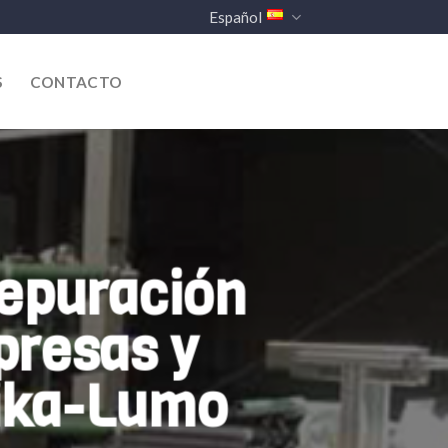
Español
S
CONTACTO
depuración
presas y
nika-Lumo