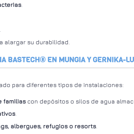
acterias
.
.
a alargar su durabilidad.
MA BASTECH® EN MUNGIA Y GERNIKA-L
do para diferentes tipos de instalaciones:
 familias
con depósitos o silos de agua alma
ativos
.
gs, albergues, refugios o resorts
.